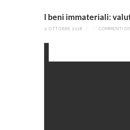
I beni immateriali: valu
4 OTTOBRE 2018
/
/
COMMENTI DIS