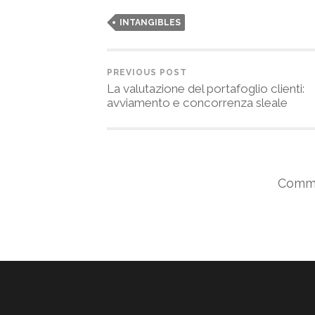
INTANGIBLES
PREVIOUS POST
La valutazione del portafoglio clienti:
avviamento e concorrenza sleale
Comme