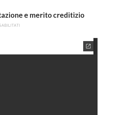
tazione e merito creditizio
ABILITATI
SU
I
BENI
IMMATERIALI:
VALUTAZIONE
E
MERITO
CREDITIZIO