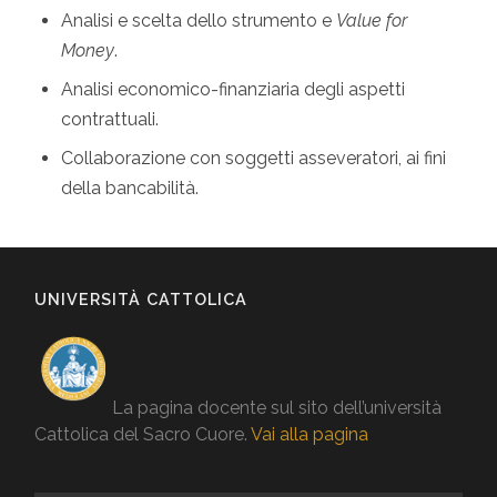
Analisi e scelta dello strumento e
Value for
Money
.
Analisi economico-finanziaria degli aspetti
contrattuali.
Collaborazione con soggetti asseveratori, ai fini
della bancabilità.
UNIVERSITÀ CATTOLICA
La pagina docente sul sito dell’università
Cattolica del Sacro Cuore.
Vai alla pagina